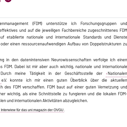
atenmanagement (FDM) unterstütze ich Forschungsgruppen un
effektives und auf die jeweiligen Fachbereiche zugeschnittenes FD
auf etablierte nationale und internationale Standards und Dienst
n oder einen ressourcenaufwendigen Aufbau von Doppelstrukturen z
ung in den datenintensiven Neurowissenschaften verfolge ich eine
 FDM. Dabei ist mir aber auch wichtig, nationale und international
. Durch meine Tätigkeit in der Geschäftsstelle der
Nationale
)
e.V. konnte ich mir einen guten Überblick über die aktuelle
ch des FDM verschaffen. FDM baut auf einer guten Vernetzung un
er wichtig, als eine Schnittstelle zu fungieren und die lokalen FDM
len und internationalen Aktivitäten abzugleichen.
Interwiew für das uni:magazin der OVGU
.