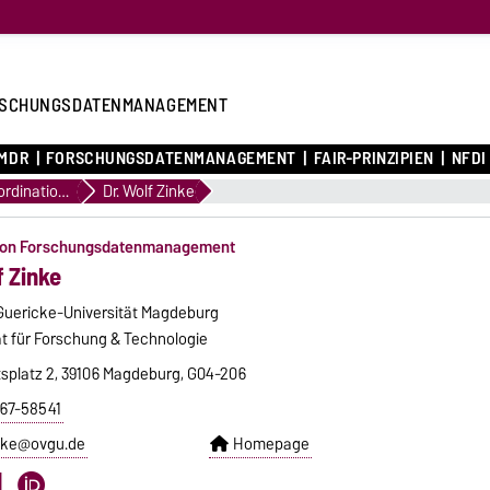
SCHUNGSDATENMANAGEMENT
MDR
FORSCHUNGSDATENMANAGEMENT
FAIR-PRINZIPIEN
NFDI
FDM Koordination (Hauptcampus)
Dr. Wolf Zinke
ion Forschungsdatenmanagement
f Zinke
Guericke-Universität Magdeburg
t für Forschung & Technologie
tsplatz 2, 39106 Magdeburg, G04-206
 67-58541
inke@ovgu.de
Homepage