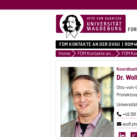
FOR
FDM KONTAKTE AN DER OVGU
RDM4
Home
FDM Kontakte an der OVGU
Koordinat
Dr. Wol
Otto-von-
Prorektora
Universitä
+49 391
wolf.z